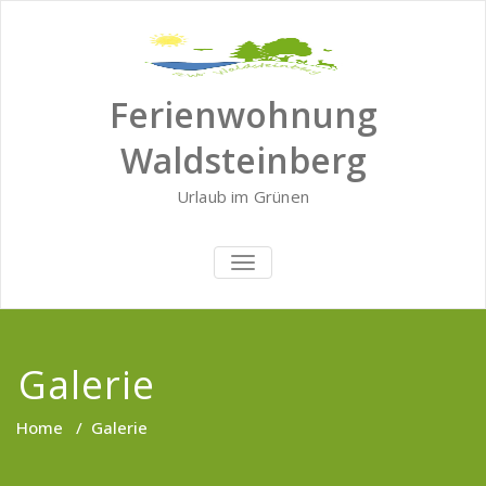
Zum
Inhalt
springen
Ferienwohnung
Waldsteinberg
Urlaub im Grünen
SCHALTE NAVIGATION
Galerie
Home
/
Galerie