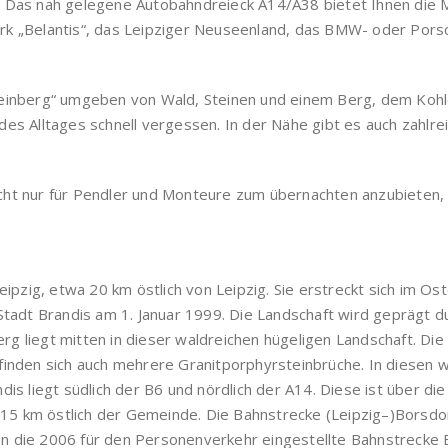
 Das nah gelegene Autobahndreieck A14/A38 bietet Ihnen die Mö
rk „Belantis“, das Leipziger Neuseenland, das BMW- oder Porsc
teinberg“ umgeben von Wald, Steinen und einem Berg, dem Kohl
des Alltages schnell vergessen. In der Nähe gibt es auch zahl
cht nur für Pendler und Monteure zum übernachten anzubieten,
eipzig, etwa 20 km östlich von Leipzig. Sie erstreckt sich im O
adt Brandis am 1. Januar 1999. Die Landschaft wird geprägt d
g liegt mitten in dieser waldreichen hügeligen Landschaft. Di
finden sich auch mehrere Granitporphyrsteinbrüche. In diesen 
is liegt südlich der B6 und nördlich der A14. Diese ist über die
a. 15 km östlich der Gemeinde. Die Bahnstrecke (Leipzig–)Bors
n die 2006 für den Personenverkehr eingestellte Bahnstrecke 