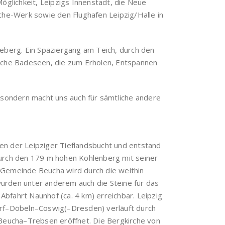
glichkeit, Leipzigs Innenstadt, die Neue
he-Werk sowie den Flughafen Leipzig/Halle in
eberg. Ein Spaziergang am Teich, durch den
reiche Badeseen, die zum Erholen, Entspannen
 sondern macht uns auch für sämtliche andere
sten der Leipziger Tieflandsbucht und entstand
urch den 179 m hohen Kohlenberg mit seiner
e Gemeinde Beucha wird durch die weithin
wurden unter anderem auch die Steine für das
 Abfahrt Naunhof (ca. 4 km) erreichbar. Leipzig
dorf–Döbeln–Coswig(–Dresden) verläuft durch
Beucha–Trebsen eröffnet. Die Bergkirche von